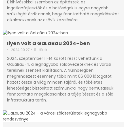
E kihívásokkal szemben az építészek, az
ingatlanfejlesztők és a hatóságok is egyre nagyobb
szükségét érzik annak, hogy fenntartható megoldásokat
alkalmazzanak az esővíz kezelésére.
Ilyen volt a GaLaBau 2024-ben
•
2024.09.27
•
Hírek
2024. szeptember 11-14 között részt vehettünk a
GaLaBau-n, a legnagyobb zöldövezeteknek és városi
tereknek szentelt kiállításon. A Nürnbergben
megrendezett esemény több mint 66 000 látogatót
hozott össze a világ minden tájáról, és tökéletes
lehetőséget biztosított számunkra, hogy bemutassuk
fenntartható megoldásainkat a tájépítészet és a zöld
infrastruktúra terén.