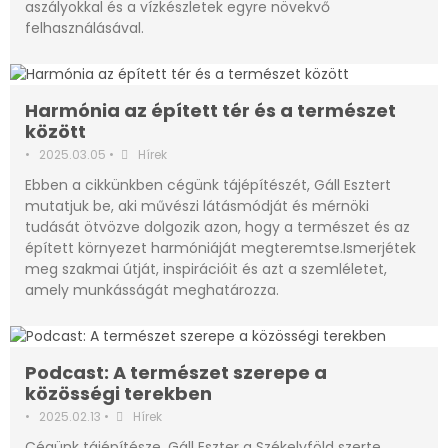
aszályokkal és a vízkészletek egyre növekvő
felhasználásával.
Harmónia az épített tér és a természet
között
•
2025.03.05
•
Hírek
Ebben a cikkünkben cégünk tájépítészét, Gáll Esztert
mutatjuk be, aki művészi látásmódját és mérnöki
tudását ötvözve dolgozik azon, hogy a természet és az
épített környezet harmóniáját megteremtse.Ismerjétek
meg szakmai útját, inspirációit és azt a szemléletet,
amely munkásságát meghatározza.
Podcast: A természet szerepe a
közösségi terekben
•
2025.02.13
•
Hírek
Cégünk tájépítésze, Gáll Eszter a Székelyföld szerte