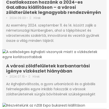
Csatlakozzon hozzánk a 2024-es
GaLaBau kiállításon – a városi
zöldterületek legnagyobb rendezvényén
•
2024.09.03
•
Hírek
Az esemény 2024. szeptember 11. és 14. között zajlik a
németországi Nürnbergben, ahol a tájépítészet és
várostervezés szakértői, innovátorai és vezetői gyűlnek
össze a világ minden tájáról.
A városi zöldfelületek karbantartási
igénye vízkészlet hiányában
•
2024.07.15
•
Hírek
Az éghajlatváltozás, a gyors urbanizáció és a globális
felmelegedés egyre inkább fokozzák a városok
zöldterületeinek sürgős bővítésének szükségességét