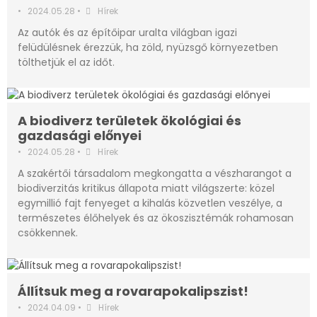
•
2024.05.28
•
Hírek
Az autók és az építőipar uralta világban igazi
felüdülésnek érezzük, ha zöld, nyüzsgő környezetben
tölthetjük el az időt.
A biodiverz területek ökológiai és
gazdasági előnyei
•
2024.05.28
•
Hírek
A szakértői társadalom megkongatta a vészharangot a
biodiverzitás kritikus állapota miatt világszerte: közel
egymillió fajt fenyeget a kihalás közvetlen veszélye, a
természetes élőhelyek és az ökoszisztémák rohamosan
csökkennek.
Állítsuk meg a rovarapokalipszist!
•
2024.04.09
•
Hírek