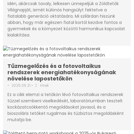
Idén, akárcsak tavaly, lelkesen ünnepeljük a Zöldtetők
Világnapját, ismét különös hangsúlyt fektetve a
fiatalabb generáció oktatására. Mi szilárdan hiszünk
abban, hogy már egészen fiatal kortól kezdve fontos a
gyermekek és a környezet közötti harmonikus kapcsolat
kialakítása.
Tűzmegelőzés és a fotovoltaikus
rendszerek energiahatékonyságának
növelése lapostetőkön
•
2025.05.21
•
Hírek
Ez a cikk elemzi a tetőkön lévő fotovoltaikus rendszerek
tűzzel szembeni viselkedését, laboratóriumban tesztelt
kockázatcsökkentő megoldásokat javasol, és a
bioszoláris tetőket rugalmas és tűzbiztos megoldásként
mutatja be.