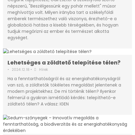
népszerű, "Beszélgessünk egy pohár mellett" műsor
meghívottja volt. Milyen irányba tart a székelyföldi
emberek természethez való viszonya, érezhető-e a
globalizáció hatása a kisebb térségekben, és hogyan
tudjuk megőrizni az ember és természet alkotta
egységet.
Lehetséges a zöldtető telepítése télen?
•
2024.12.18
•
Hírek
Ha a fenntarthatóságról és az energiahatékonyságról
van szó, a zöldtetők tökéletes megoldást jelentenek a
modern projektekhez. De mi történik télen? Ilyenkor
felmerül a gyakran ismétlődő kérdés: telepíthető-e
zöldtető télen? A válasz: IGEN