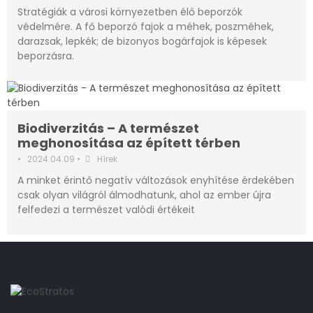
Stratégiák a városi környezetben élő beporzók
védelmére. A fő beporzó fajok a méhek, poszméhek,
darazsak, lepkék; de bizonyos bogárfajok is képesek
beporzásra.
Biodiverzitás – A természet
meghonosítása az épített térben
•
2024.04.09
•
Hírek
A minket érintő negatív változások enyhítése érdekében
csak olyan világról álmodhatunk, ahol az ember újra
felfedezi a természet valódi értékeit