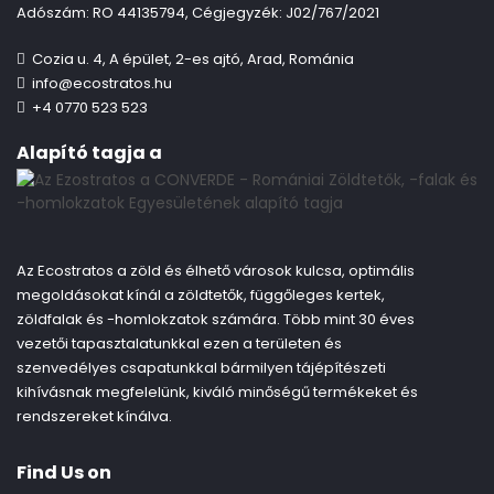
Adószám: RO 44135794, Cégjegyzék: J02/767/2021
Cozia u. 4, A épület, 2-es ajtó, Arad, Románia
info@ecostratos.hu
+4 0770 523 523
Alapító tagja a
Az Ecostratos a zöld és élhető városok kulcsa, optimális
megoldásokat kínál a zöldtetők, függőleges kertek,
zöldfalak és -homlokzatok számára. Több mint 30 éves
vezetői tapasztalatunkkal ezen a területen és
szenvedélyes csapatunkkal bármilyen tájépítészeti
kihívásnak megfelelünk, kiváló minőségű termékeket és
rendszereket kínálva.
Find Us on