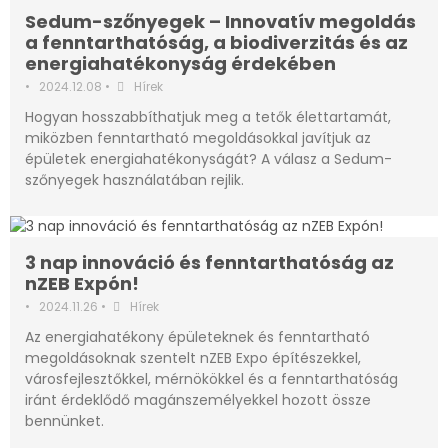
Sedum-szőnyegek – Innovatív megoldás
a fenntarthatóság, a biodiverzitás és az
energiahatékonyság érdekében
•
2024.12.08
•
Hírek
Hogyan hosszabbíthatjuk meg a tetők élettartamát,
miközben fenntartható megoldásokkal javítjuk az
épületek energiahatékonyságát? A válasz a Sedum-
szőnyegek használatában rejlik.
3 nap innováció és fenntarthatóság az
nZEB Expón!
•
2024.11.26
•
Hírek
Az energiahatékony épületeknek és fenntartható
megoldásoknak szentelt nZEB Expo építészekkel,
városfejlesztőkkel, mérnökökkel és a fenntarthatóság
iránt érdeklődő magánszemélyekkel hozott össze
bennünket.