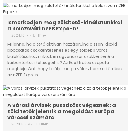
Ismerkedjen meg zöldtető-kínálatunkkal
a kolozsvári nZEB Expo-n!
•
2024.10.17
•
Hírek
Mi lenne, ha a tető aktívan hozzájárulna a szén-dioxid-
kibocsátás csökkentéséhez és egy zöldebb város
kialakításához, miközben ugyanakkor csökkentené a
karbantartási költségeit is? Az EcoStratos csapata
meghívja Önt, hogy találja meg a választ erre a kérdésre
az nZEB Expo-n.
A városi árvizek pusztítást végeznek: a
zöld tetők jelentik a megoldást Európa
városai számára
•
2024.10.09
•
Hírek