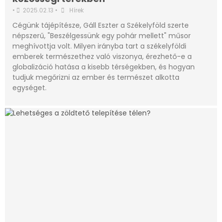
•
2025.02.13
•
Hírek
Cégünk tájépítésze, Gáll Eszter a Székelyföld szerte
népszerű, "Beszélgessünk egy pohár mellett" műsor
meghívottja volt. Milyen irányba tart a székelyföldi
emberek természethez való viszonya, érezhető-e a
globalizáció hatása a kisebb térségekben, és hogyan
tudjuk megőrizni az ember és természet alkotta
egységet.