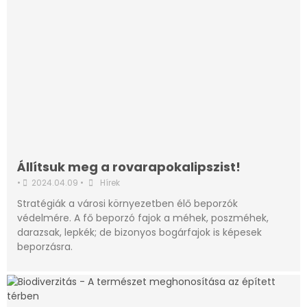
Állítsuk meg a rovarapokalipszist!
•
2024.04.09
•
Hírek
Stratégiák a városi környezetben élő beporzók
védelmére. A fő beporzó fajok a méhek, poszméhek,
darazsak, lepkék; de bizonyos bogárfajok is képesek
beporzásra.