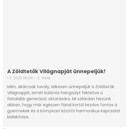
A Zöldtetők Világnapját ünnepeljük!
•
2025.06.04
•
Hírek
Idén, akárcsak tavaly, lelkesen ünnepeljük a Zöldtetők
Világnapját, ismét különös hangsúlyt fektetve a
fiatalabb generáció oktatására. Mi szilárdan hiszünk
abban, hogy már egészen fiatal kortól kezdve fontos a
gyermekek és a környezet közötti harmonikus kapcsolat
kialakítása.