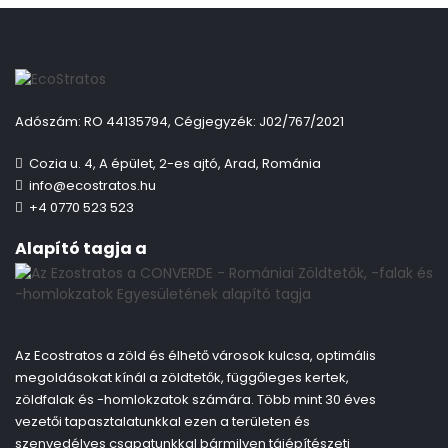
Adószám: RO 44135794, Cégjegyzék: J02/767/2021
Cozia u. 4, A épület, 2-es ajtó, Arad, Románia
info@ecostratos.hu
+4 0770 523 523
Alapító tagja a
Az Ecostratos a zöld és élhető városok kulcsa, optimális
megoldásokat kínál a zöldtetők, függőleges kertek,
zöldfalak és -homlokzatok számára. Több mint 30 éves
vezetői tapasztalatunkkal ezen a területen és
szenvedélyes csapatunkkal bármilyen tájépítészeti