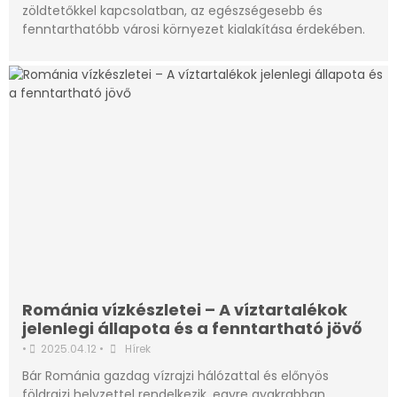
zöldtetőkkel kapcsolatban, az egészségesebb és
fenntarthatóbb városi környezet kialakítása érdekében.
Románia vízkészletei – A víztartalékok
jelenlegi állapota és a fenntartható jövő
•
2025.04.12
•
Hírek
Bár Románia gazdag vízrajzi hálózattal és előnyös
földrajzi helyzettel rendelkezik, egyre gyakrabban