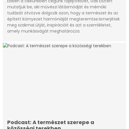
Ebben a cikkünkben cégünk tájépítészét, Gáll Esztert
mutatjuk be, aki művészi látásmódját és mérnöki
tudását ötvözve dolgozik azon, hogy a természet és az
épített környezet harmóniáját megteremtse.Ismerjétek
meg szakmai útját, inspirációit és azt a szemléletet,
amely munkásságát meghatározza.
Podcast: A természet szerepe a
közösségi terekben