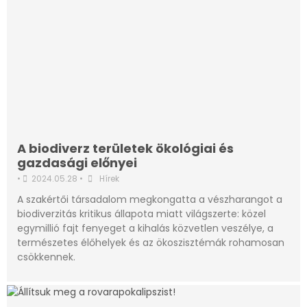
A biodiverz területek ökológiai és
gazdasági előnyei
•
2024.05.28
•
Hírek
A szakértői társadalom megkongatta a vészharangot a
biodiverzitás kritikus állapota miatt világszerte: közel
egymillió fajt fenyeget a kihalás közvetlen veszélye, a
természetes élőhelyek és az ökoszisztémák rohamosan
csökkennek.