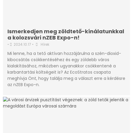
Ismerkedjen meg zöldtető-kínálatunkkal
a kolozsvári nZEB Expo-n!
•
2024.10.17
•
Hírek
Mi lenne, ha a tető aktívan hozzájárulna a szén-dioxid-
kibocsátás csökkentéséhez és egy zöldebb város
kialakításához, miközben ugyanakkor csökkentené a
karbantartási költségeit is? Az EcoStratos csapata
meghívja Önt, hogy találja meg a választ erre a kérdésre
az nZEB Expo-n.