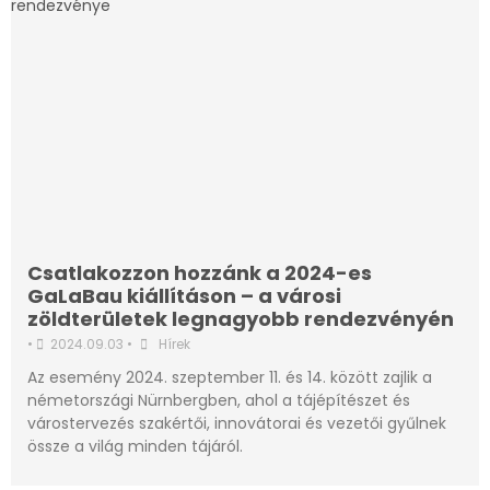
Csatlakozzon hozzánk a 2024-es
GaLaBau kiállításon – a városi
zöldterületek legnagyobb rendezvényén
•
2024.09.03
•
Hírek
Az esemény 2024. szeptember 11. és 14. között zajlik a
németországi Nürnbergben, ahol a tájépítészet és
várostervezés szakértői, innovátorai és vezetői gyűlnek
össze a világ minden tájáról.