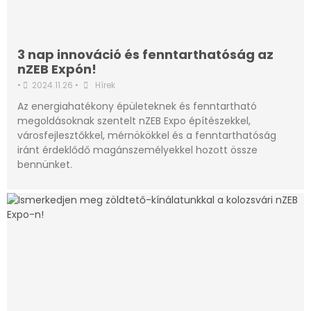
3 nap innováció és fenntarthatóság az
nZEB Expón!
•
2024.11.26
•
Hírek
Az energiahatékony épületeknek és fenntartható
megoldásoknak szentelt nZEB Expo építészekkel,
városfejlesztőkkel, mérnökökkel és a fenntarthatóság
iránt érdeklődő magánszemélyekkel hozott össze
bennünket.