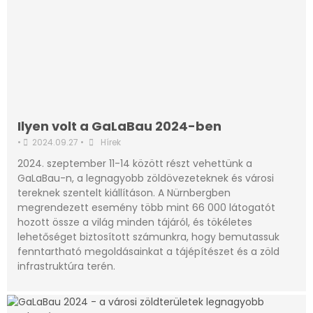
Ilyen volt a GaLaBau 2024-ben
•
2024.09.27
•
Hírek
2024. szeptember 11-14 között részt vehettünk a
GaLaBau-n, a legnagyobb zöldövezeteknek és városi
tereknek szentelt kiállításon. A Nürnbergben
megrendezett esemény több mint 66 000 látogatót
hozott össze a világ minden tájáról, és tökéletes
lehetőséget biztosított számunkra, hogy bemutassuk
fenntartható megoldásainkat a tájépítészet és a zöld
infrastruktúra terén.