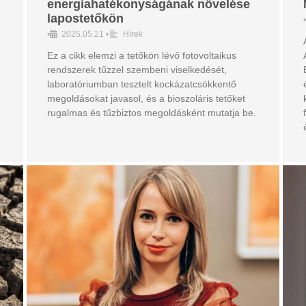
energiahatékonyságának növelése
lapostetőkön
•
•
2025.05.21
•
Hírek
Ez a cikk elemzi a tetőkön lévő fotovoltaikus
rendszerek tűzzel szembeni viselkedését,
laboratóriumban tesztelt kockázatcsökkentő
megoldásokat javasol, és a bioszoláris tetőket
rugalmas és tűzbiztos megoldásként mutatja be.