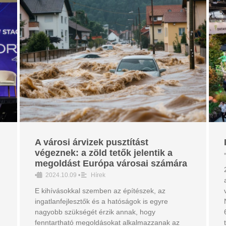
A városi árvizek pusztítást
végeznek: a zöld tetők jelentik a
•
megoldást Európa városai számára
•
2024.10.09
•
Hírek
E kihívásokkal szemben az építészek, az
ingatlanfejlesztők és a hatóságok is egyre
nagyobb szükségét érzik annak, hogy
fenntartható megoldásokat alkalmazzanak az