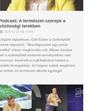
Podcast: A természet szerepe a
közösségi terekben
2025.02.13
•
Hírek
Cégünk tájépítésze, Gáll Eszter a Székelyföld
szerte népszerű, "Beszélgessünk egy pohár
mellett" műsor meghívottja volt. Milyen irányba
tart a székelyföldi emberek természethez való
viszonya, érezhető-e a globalizáció hatása a
kisebb térségekben, és hogyan tudjuk megőrizni
az ember és természet alkotta egységet.