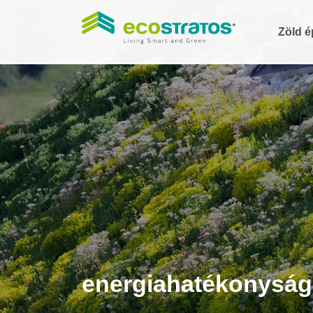
Zöld é
energiahatékonyság