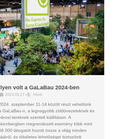
Ilyen volt a GaLaBau 2024-ben
2024.09.27
•
Hírek
2024. szeptember 11-14 között részt vehettünk
a GaLaBau-n, a legnagyobb zöldövezeteknek és
városi tereknek szentelt kiállításon. A
Nürnbergben megrendezett esemény több mint
66 000 látogatót hozott össze a világ minden
tájáról, és tökéletes lehetőséget biztosított