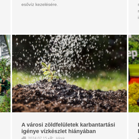
esővíz kezelésére.
A városi zöldfelületek karbantartási
igénye vízkészlet hiányában
•
2024.07.15
•
Hírek
•