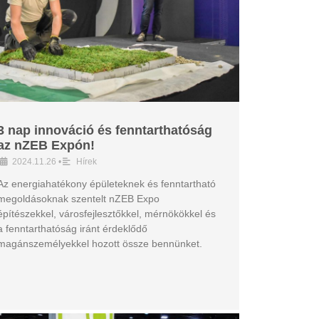
3 nap innováció és fenntarthatóság
az nZEB Expón!
2024.11.26
•
Hírek
Az energiahatékony épületeknek és fenntartható
megoldásoknak szentelt nZEB Expo
építészekkel, városfejlesztőkkel, mérnökökkel és
a fenntarthatóság iránt érdeklődő
magánszemélyekkel hozott össze bennünket.