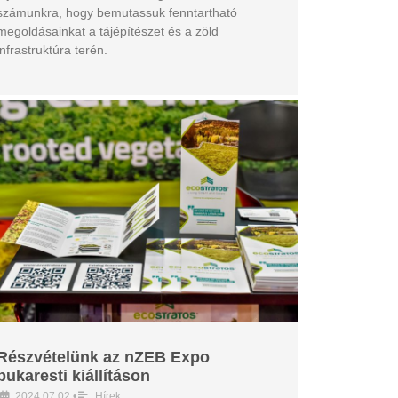
számunkra, hogy bemutassuk fenntartható
megoldásainkat a tájépítészet és a zöld
infrastruktúra terén.
Részvételünk az nZEB Expo
bukaresti kiállításon
2024.07.02
•
Hírek