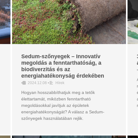
Sedum-szőnyegek – Innovatív
megoldás a fenntarthatóság, a
biodiverzitás és az
•
energiahatékonyság érdekében
•
2024.12.08
•
Hírek
Hogyan hosszabbíthatjuk meg a tetők
élettartamát, miközben fenntartható
megoldásokkal javítjuk az épületek
energiahatékonyságát? A válasz a Sedum-
szőnyegek használatában rejlik.