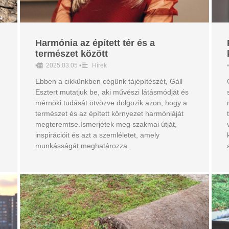
Harmónia az épített tér és a
természet között
•
2025.03.05
•
Hírek
•
Ebben a cikkünkben cégünk tájépítészét, Gáll
Esztert mutatjuk be, aki művészi látásmódját és
mérnöki tudását ötvözve dolgozik azon, hogy a
természet és az épített környezet harmóniáját
megteremtse.Ismerjétek meg szakmai útját,
inspirációit és azt a szemléletet, amely
munkásságát meghatározza.