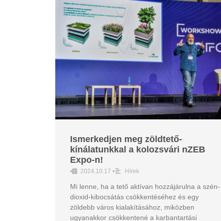
Ismerkedjen meg zöldtető-
kínálatunkkal a kolozsvári nZEB
Expo-n!
•
2024.10.17
•
Hírek
Mi lenne, ha a tető aktívan hozzájárulna a szén-
dioxid-kibocsátás csökkentéséhez és egy
zöldebb város kialakításához, miközben
ugyanakkor csökkentené a karbantartási