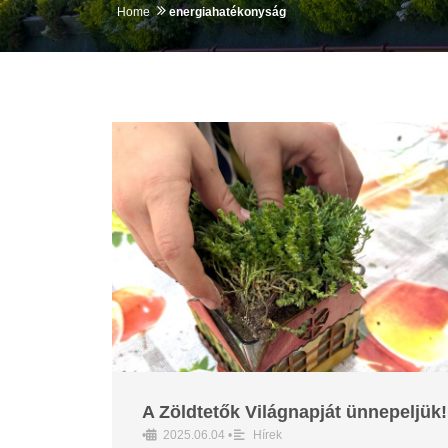
Home
energiahatékonyság
A Zöldtetők Világnapját ünnepeljük!
•
2025.06.04
•
Hírek