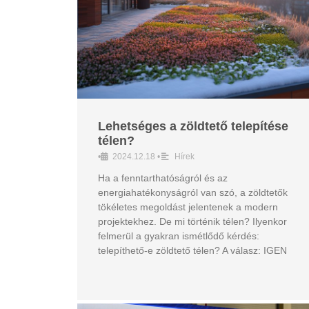
Lehetséges a zöldtető telepítése
télen?
•
2024.12.18
•
Hírek
Ha a fenntarthatóságról és az
energiahatékonyságról van szó, a zöldtetők
tökéletes megoldást jelentenek a modern
projektekhez. De mi történik télen? Ilyenkor
felmerül a gyakran ismétlődő kérdés:
telepíthető-e zöldtető télen? A válasz: IGEN