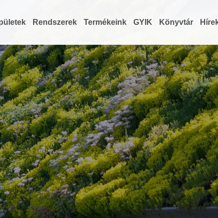
pületek
Rendszerek
Termékeink
GYIK
Könyvtár
Híre