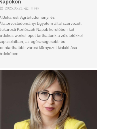
Napokon
2025.05.21
•
Hírek
A Bukaresti Agrártudományi és
Állatorvostudományi Egyetem által szervezett
Bukaresti Kertészeti Napok keretében két
érdekes workshopot tarthattunk a zöldtetőkkel
kapcsolatban, az egészségesebb és
fenntarthatóbb városi környezet kialakítása
érdekében.