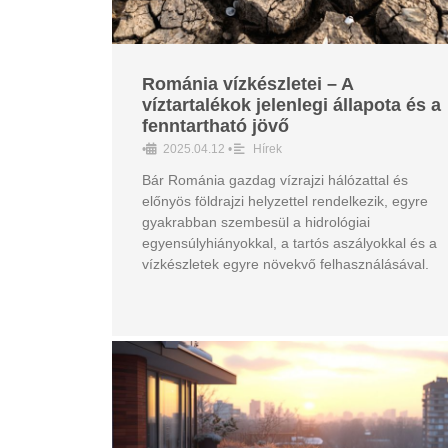
Románia vízkészletei – A
víztartalékok jelenlegi állapota és a
fenntartható jövő
•
2025.04.12
•
Hírek
Bár Románia gazdag vízrajzi hálózattal és
előnyös földrajzi helyzettel rendelkezik, egyre
gyakrabban szembesül a hidrológiai
egyensúlyhiányokkal, a tartós aszályokkal és a
vízkészletek egyre növekvő felhasználásával.