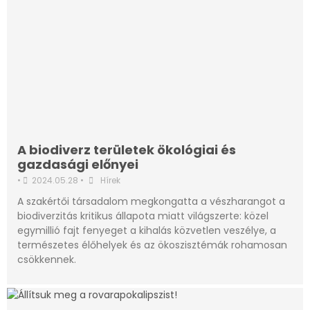
A biodiverz területek ökológiai és
gazdasági előnyei
•
2024.05.28
•
Hírek
A szakértői társadalom megkongatta a vészharangot a
biodiverzitás kritikus állapota miatt világszerte: közel
egymillió fajt fenyeget a kihalás közvetlen veszélye, a
természetes élőhelyek és az ökoszisztémák rohamosan
csökkennek.