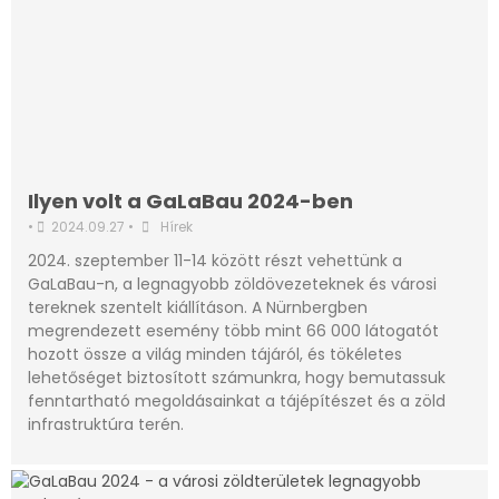
Ilyen volt a GaLaBau 2024-ben
•
2024.09.27
•
Hírek
2024. szeptember 11-14 között részt vehettünk a
GaLaBau-n, a legnagyobb zöldövezeteknek és városi
tereknek szentelt kiállításon. A Nürnbergben
megrendezett esemény több mint 66 000 látogatót
hozott össze a világ minden tájáról, és tökéletes
lehetőséget biztosított számunkra, hogy bemutassuk
fenntartható megoldásainkat a tájépítészet és a zöld
infrastruktúra terén.