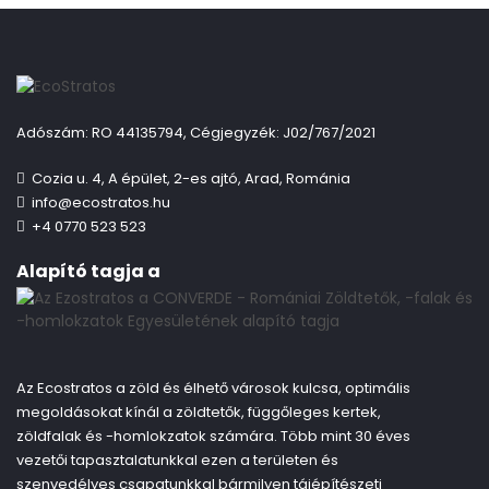
Adószám: RO 44135794, Cégjegyzék: J02/767/2021
Cozia u. 4, A épület, 2-es ajtó, Arad, Románia
info@ecostratos.hu
+4 0770 523 523
Alapító tagja a
Az Ecostratos a zöld és élhető városok kulcsa, optimális
megoldásokat kínál a zöldtetők, függőleges kertek,
zöldfalak és -homlokzatok számára. Több mint 30 éves
vezetői tapasztalatunkkal ezen a területen és
szenvedélyes csapatunkkal bármilyen tájépítészeti