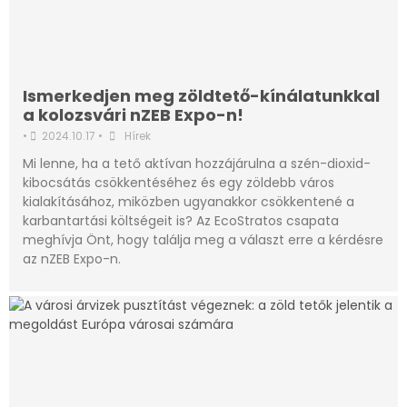
Ismerkedjen meg zöldtető-kínálatunkkal
a kolozsvári nZEB Expo-n!
•
2024.10.17
•
Hírek
Mi lenne, ha a tető aktívan hozzájárulna a szén-dioxid-
kibocsátás csökkentéséhez és egy zöldebb város
kialakításához, miközben ugyanakkor csökkentené a
karbantartási költségeit is? Az EcoStratos csapata
meghívja Önt, hogy találja meg a választ erre a kérdésre
az nZEB Expo-n.