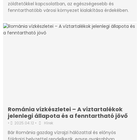
zöldtetőkkel kapcsolatban, az egészségesebb és
fenntarthatóbb városi környezet kialakítása érdekében.
Románia vízkészletei – A víztartalékok
jelenlegi állapota és a fenntartható jövő
•
2025.04.12
•
Hírek
Bár Románia gazdag vízrajzi hálózattal és előnyös
földrajzi helyzettel rendelkezik, egyre gyakrabban