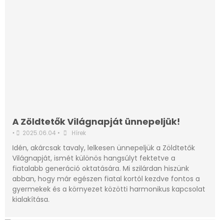
A Zöldtetők Világnapját ünnepeljük!
•
2025.06.04
•
Hírek
Idén, akárcsak tavaly, lelkesen ünnepeljük a Zöldtetők
Világnapját, ismét különös hangsúlyt fektetve a
fiatalabb generáció oktatására. Mi szilárdan hiszünk
abban, hogy már egészen fiatal kortól kezdve fontos a
gyermekek és a környezet közötti harmonikus kapcsolat
kialakítása.