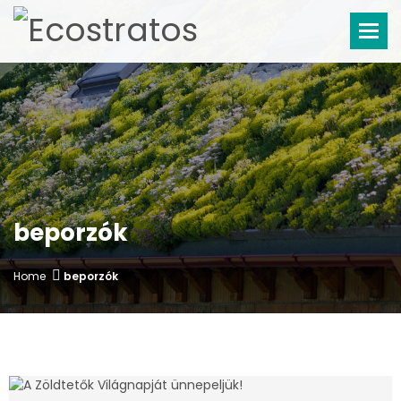
Tog
beporzók
Home
beporzók