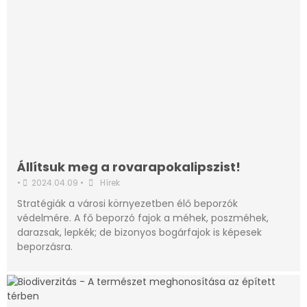
Állítsuk meg a rovarapokalipszist!
•
2024.04.09
•
Hírek
Stratégiák a városi környezetben élő beporzók
védelmére. A fő beporzó fajok a méhek, poszméhek,
darazsak, lepkék; de bizonyos bogárfajok is képesek
beporzásra.