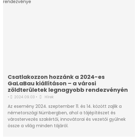
Csatlakozzon hozzánk a 2024-es
GaLaBau kiállításon – a városi
zöldterületek legnagyobb rendezvényén
•
2024.09.03
•
Hírek
Az esemény 2024. szeptember 11. és 14. között zajlik a
németországi Nürnbergben, ahol a tájépítészet és
várostervezés szakértői, innovátorai és vezetői gyűlnek
össze a világ minden tájáról.