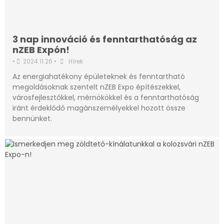
3 nap innováció és fenntarthatóság az
nZEB Expón!
•
2024.11.26
•
Hírek
Az energiahatékony épületeknek és fenntartható
megoldásoknak szentelt nZEB Expo építészekkel,
városfejlesztőkkel, mérnökökkel és a fenntarthatóság
iránt érdeklődő magánszemélyekkel hozott össze
bennünket.