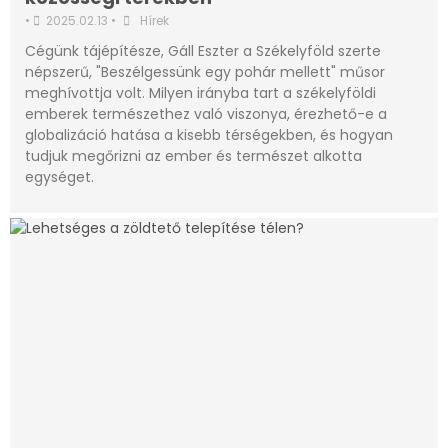
•
2025.02.13
•
Hírek
Cégünk tájépítésze, Gáll Eszter a Székelyföld szerte
népszerű, "Beszélgessünk egy pohár mellett" műsor
meghívottja volt. Milyen irányba tart a székelyföldi
emberek természethez való viszonya, érezhető-e a
globalizáció hatása a kisebb térségekben, és hogyan
tudjuk megőrizni az ember és természet alkotta
egységet.