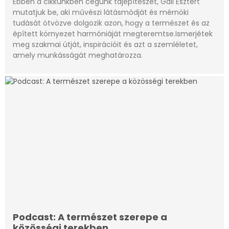
Ebben a cikkünkben cégünk tájépítészét, Gáll Esztert
mutatjuk be, aki művészi látásmódját és mérnöki
tudását ötvözve dolgozik azon, hogy a természet és az
épített környezet harmóniáját megteremtse.Ismerjétek
meg szakmai útját, inspirációit és azt a szemléletet,
amely munkásságát meghatározza.
Podcast: A természet szerepe a
közösségi terekben