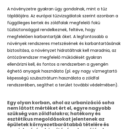
A növényzetre gyakran úgy gondolnak, mint a tűz
táplálójára. Az európai tűzvizsgálatok szerint azonban a
függőleges kertek és zöldfalak megfelelő fokú
tűzbiztonsággal rendelkeznek, feltéve, hogy
megfelelően karbantartják őket. A legfontosabb a
növények rendszeres metszésének és karbantartásának
biztosítása, a növényzet hidratáltnak kell maradnia, az
öntözőrendszer megfelelő működését gyakran
ellenőrizni kell, és fontos a rendszerben a gyengén
éghető anyagok használata (pl. egy nagy vízmegtartó
képességű szubsztrátum használata a zöldfal
rendszerében, segíthet a terület további védelmében).
Egy olyan korban, ahol az urbanizáció soha
nem látott mértéket ért el, egyre nagyobb
szükség van zöldfalakra; hatékony és
esztétikus megoldásokat jelentenek az
épületek környezetbarátabbá tételére és