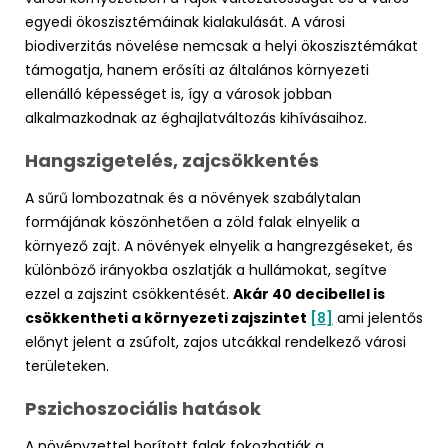
egyedi ökoszisztémáinak kialakulását. A városi
biodiverzitás növelése nemcsak a helyi ökoszisztémákat
támogatja, hanem erősíti az általános környezeti
ellenálló képességet is, így a városok jobban
alkalmazkodnak az éghajlatváltozás kihívásaihoz.
Hangszigetelés, zajcsökkentés
A sűrű lombozatnak és a növények szabálytalan
formájának köszönhetően a zöld falak elnyelik a
környező zajt. A növények elnyelik a hangrezgéseket, és
különböző irányokba oszlatják a hullámokat, segítve
ezzel a zajszint csökkentését.
Akár 40 decibellel is
csökkentheti a környezeti zajszintet
[8]
ami jelentős
előnyt jelent a zsúfolt, zajos utcákkal rendelkező városi
területeken.
Pszichoszociális hatások
A növényzettel borított falak fokozhatják a