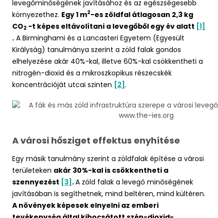
levegőminőségének javításához és az egészségesebb
2
környezethez.
Egy 1 m
-es zöldfal átlagosan 2,3 kg
CO
-t képes eltávolítani a levegőből egy év alatt
[1]
2
.
A Birminghami és a Lancasteri Egyetem (Egyesült
Királyság) tanulmánya szerint a zöld falak gondos
elhelyezése akár 40%-kal, illetve 60%-kal csökkentheti a
nitrogén-dioxid és a mikroszkopikus részecskék
koncentrációját utcai szinten
[2]
.
A városi hősziget effektus enyhítése
Egy másik tanulmány szerint a zöldfalak építése a városi
területeken
akár 30%-kal is csökkentheti a
szennyezést
[3]
.
A zöld falak a levegő minőségének
javításában is segíthetnek, mind beltéren, mind kültéren.
A növények képesek elnyelni az emberi
tevékenység által kibocsátott szén-dioxid-