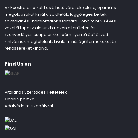
Az Ecostratos a zöld és élhető városok kulcsa, optimális
megoldásokat kínál a zöldtetők, függőleges kertek,
zöldfalak és -homlokzatok számára. Több mint 30 éves
vezetői tapasztalatunkkal ezen a területen és
szenvedélyes csapatunkkal bármilyen tájépítészeti
kihívásnak megfelelünk, kiváló minőségű termékeket és
rendszereket kínálva.
Find Us on
Általános Szerződési Feltételek
Cookie politika
Adatvédelmi szabályzat