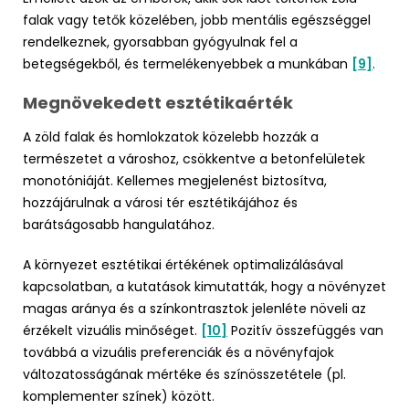
falak vagy tetők közelében, jobb mentális egészséggel
rendelkeznek, gyorsabban gyógyulnak fel a
betegségekből, és termelékenyebbek a munkában
[9]
.
Megnövekedett esztétikaérték
A zöld falak és homlokzatok közelebb hozzák a
természetet a városhoz, csökkentve a betonfelületek
monotóniáját. Kellemes megjelenést biztosítva,
hozzájárulnak a városi tér esztétikájához és
barátságosabb hangulatához.
A környezet esztétikai értékének optimalizálásával
kapcsolatban, a kutatások kimutatták, hogy a növényzet
magas aránya és a színkontrasztok jelenléte növeli az
érzékelt vizuális minőséget.
[10]
Pozitív összefüggés van
továbbá a vizuális preferenciák és a növényfajok
változatosságának mértéke és színösszetétele (pl.
komplementer színek) között.