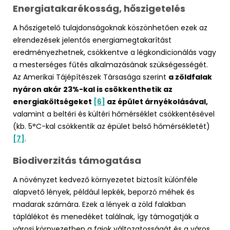
Energiatakarékosság, hőszigetelés
A hőszigetelő tulajdonságoknak köszönhetően ezek az
elrendezések jelentős energiamegtakarítást
eredményezhetnek, csökkentve a légkondicionálás vagy
a mesterséges fűtés alkalmazásának szükségességét.
Az Amerikai Tájépítészek Társasága szerint
a zöldfalak
nyáron akár 23%-kal is csökkenthetik az
energiaköltségeket
[6]
az épület árnyékolásával,
valamint a beltéri és kültéri hőmérséklet csökkentésével
(kb. 5°C-kal csökkentik az épület belső hőmérsékletét)
[7]
.
Biodiverzitás támogatása
A növényzet kedvező környezetet biztosít különféle
alapvető lények, például lepkék, beporzó méhek és
madarak számára. Ezek a lények a zöld falakban
táplálékot és menedéket találnak, így támogatják a
városi környezetben a fajok változatosságát és a város