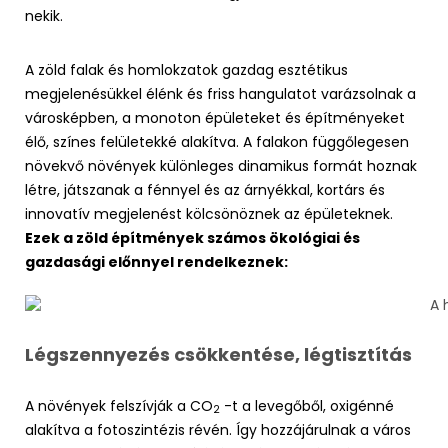
nekik.
A zöld falak és homlokzatok gazdag esztétikus
megjelenésükkel élénk és friss hangulatot varázsolnak a
városképben, a monoton épületeket és építményeket
élő, színes felületekké alakítva. A falakon függőlegesen
növekvő növények különleges dinamikus formát hoznak
létre, játszanak a fénnyel és az árnyékkal, kortárs és
innovatív megjelenést kölcsönöznek az épületeknek.
Ezek a zöld építmények számos ökológiai és
gazdasági előnnyel rendelkeznek:
Légszennyezés csökkentése, légtisztítás
A növények felszívják a CO
-t a levegőből, oxigénné
2
alakítva a fotoszintézis révén. Így hozzájárulnak a város