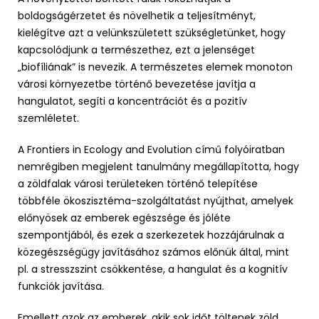
boldogságérzetet és növelhetik a teljesítményt,
kielégítve azt a velünkszületett szükségletünket, hogy
kapcsolódjunk a természethez, ezt a jelenséget
„biofíliának” is nevezik. A természetes elemek monoton
városi környezetbe történő bevezetése javítja a
hangulatot, segíti a koncentrációt és a pozitív
szemléletet.
A Frontiers in Ecology and Evolution című folyóiratban
nemrégiben megjelent tanulmány megállapította, hogy
a zöldfalak városi területeken történő telepítése
többféle ökoszisztéma-szolgáltatást nyújthat, amelyek
előnyösek az emberek egészsége és jóléte
szempontjából, és ezek a szerkezetek hozzájárulnak a
közegészségügy javításához számos előnük által, mint
pl. a stresszszint csökkentése, a hangulat és a kognitív
funkciók javítása.
Emellett azok az emberek, akik sok időt töltenek zöld