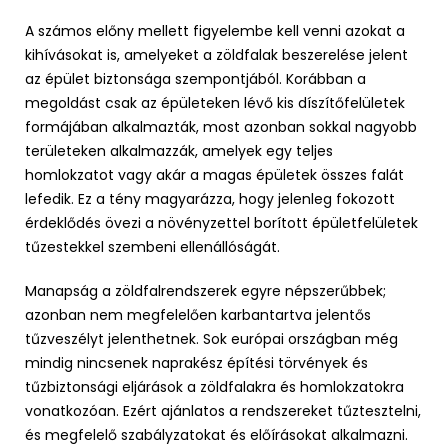
A számos előny mellett figyelembe kell venni azokat a
kihívásokat is, amelyeket a zöldfalak beszerelése jelent
az épület biztonsága szempontjából. Korábban a
megoldást csak az épületeken lévő kis díszítőfelületek
formájában alkalmazták, most azonban sokkal nagyobb
területeken alkalmazzák, amelyek egy teljes
homlokzatot vagy akár a magas épületek összes falát
lefedik. Ez a tény magyarázza, hogy jelenleg fokozott
érdeklődés övezi a növényzettel borított épületfelületek
tűzestekkel szembeni ellenállóságát.
Manapság a zöldfalrendszerek egyre népszerűbbek;
azonban nem megfelelően karbantartva jelentős
tűzveszélyt jelenthetnek. Sok európai országban még
mindig nincsenek naprakész építési törvények és
tűzbiztonsági eljárások a zöldfalakra és homlokzatokra
vonatkozóan. Ezért ajánlatos a rendszereket tűztesztelni,
és megfelelő szabályzatokat és előírásokat alkalmazni.