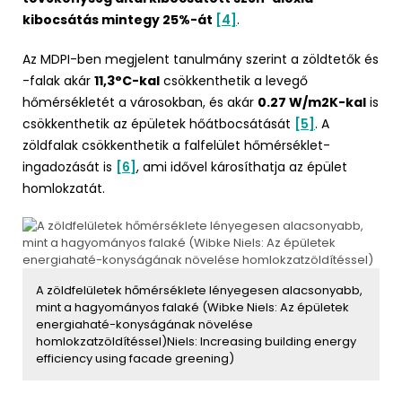
kibocsátás mintegy 25%-át
[4]
.
Az MDPI-ben megjelent tanulmány szerint a zöldtetők és
-falak akár
11,3°C-kal
csökkenthetik a levegő
hőmérsékletét a városokban, és akár
0.27 W/m2K-kal
is
csökkenthetik az épületek hőátbocsátását
[5]
. A
zöldfalak csökkenthetik a falfelület hőmérséklet-
ingadozását is
[6]
, ami idővel károsíthatja az épület
homlokzatát.
A zöldfelületek hőmérséklete lényegesen alacsonyabb,
mint a hagyományos falaké (Wibke Niels: Az épületek
energiahaté-konyságának növelése
homlokzatzöldítéssel)Niels: Increasing building energy
efficiency using facade greening)