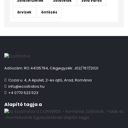
zöldterületek
zöldtetők
zöld város
árvizek
öntözés
Adószám: RO 44135794, Cégjegyzék: J02/767/2021
Cozia u. 4, A épület, 2-es ajtó, Arad, Románia
info@ecostratos.hu
+4 0770 523 523
Alapító tagja a