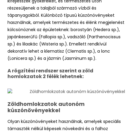
kifejlesszék gyökereiket, és természetes úton
részesüljenek a talajból származó vízből és
tápanyagokból. Különböző típusú kúszónövényeket
használnak, amelyek természetes és élénk megjelenést
kölcsönöznek az épületeknek: borostyán (Hedera sp.),
japánkeserűfű (Fallopia sp.), vadszőlő (Parthenocissus
sp.) és lilaakác (Wisteria sp.). Emellett rendkívül
dekoratív lehet a klematisz (Clematis sp.), a lonc
(Lonicera sp.) és a jázmin (Jasminum sp.).
A rögzítési rendszer szerint a zöld
homlokzatok 2 félék lehetnek:
Zöldhomlokzatok autonóm
kúszónövényekkel
Olyan kúszónövényeket használnak, amelyek speciális
támaszték nélkül képesek növekedni és a falhoz