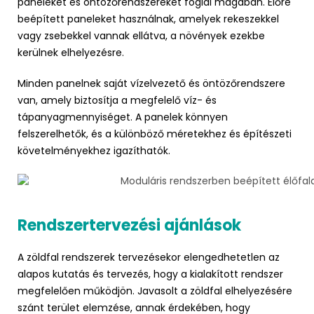
paneleket és öntözőrendszereket foglal magában. Előre
beépített paneleket használnak, amelyek rekeszekkel
vagy zsebekkel vannak ellátva, a növények ezekbe
kerülnek elhelyezésre.
Minden panelnek saját vízelvezető és öntözőrendszere
van, amely biztosítja a megfelelő víz- és
tápanyagmennyiséget. A panelek könnyen
felszerelhetők, és a különböző méretekhez és építészeti
követelményekhez igazíthatók.
Rendszertervezési ajánlások
A zöldfal rendszerek tervezésekor elengedhetetlen az
alapos kutatás és tervezés, hogy a kialakított rendszer
megfelelően működjön. Javasolt a zöldfal elhelyezésére
szánt terület elemzése, annak érdekében, hogy