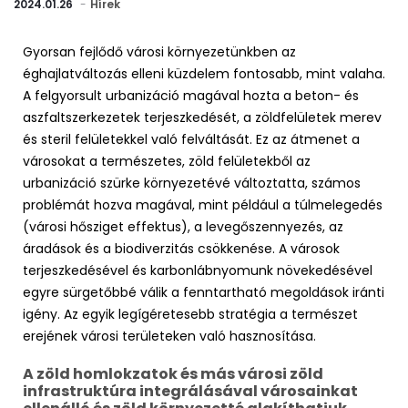
2024.01.26
Hírek
Gyorsan fejlődő városi környezetünkben az
éghajlatváltozás elleni küzdelem fontosabb, mint valaha.
A felgyorsult urbanizáció magával hozta a beton- és
aszfaltszerkezetek terjeszkedését, a zöldfelületek merev
és steril felületekkel való felváltását. Ez az átmenet a
városokat a természetes, zöld felületekből az
urbanizáció szürke környezetévé változtatta, számos
problémát hozva magával, mint például a túlmelegedés
(városi hősziget effektus), a levegőszennyezés, az
áradások és a biodiverzitás csökkenése. A városok
terjeszkedésével és karbonlábnyomunk növekedésével
egyre sürgetőbbé válik a fenntartható megoldások iránti
igény. Az egyik legígéretesebb stratégia a természet
erejének városi területeken való hasznosítása.
A zöld homlokzatok és más városi zöld
infrastruktúra integrálásával városainkat