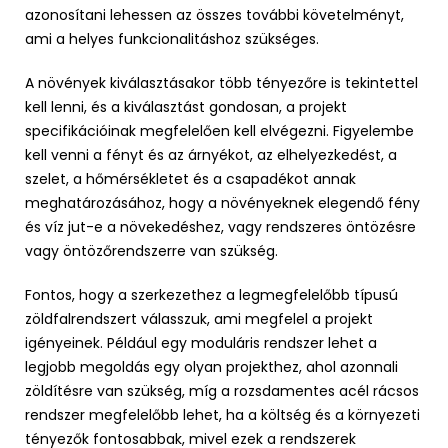
azonosítani lehessen az összes további követelményt,
ami a helyes funkcionalitáshoz szükséges.
A növények kiválasztásakor több tényezőre is tekintettel
kell lenni, és a kiválasztást gondosan, a projekt
specifikációinak megfelelően kell elvégezni. Figyelembe
kell venni a fényt és az árnyékot, az elhelyezkedést, a
szelet, a hőmérsékletet és a csapadékot annak
meghatározásához, hogy a növényeknek elegendő fény
és víz jut-e a növekedéshez, vagy rendszeres öntözésre
vagy öntözőrendszerre van szükség.
Fontos, hogy a szerkezethez a legmegfelelőbb típusú
zöldfalrendszert válasszuk, ami megfelel a projekt
igényeinek. Például egy moduláris rendszer lehet a
legjobb megoldás egy olyan projekthez, ahol azonnali
zöldítésre van szükség, míg a rozsdamentes acél rácsos
rendszer megfelelőbb lehet, ha a költség és a környezeti
tényezők fontosabbak, mivel ezek a rendszerek