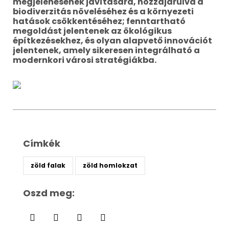
megjelenésének javítására, hozzájárulva a
biodiverzitás növeléséhez és a környezeti
hatások csökkentéséhez; fenntartható
megoldást jelentenek az ökológikus
építkezésekhez, és olyan alapvető innovációt
jelentenek, amely sikeresen integrálható a
modernkori városi stratégiákba.
Címkék
zöld falak
zöld homlokzat
Oszd meg: