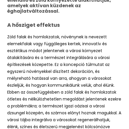
ellenálló és zöld környezetté alakíthatjuk,
amelyek aktívan küzdenek az
éghajlatváltozással.
A hősziget effektus
Zöld falak és homlokzatok, növénynek is nevezett
elemekfalak vagy függőleges kertek, innovatív és
esztétikus módot jelentenek a városi környezet
átalakítására és a természet integrálására a városi
építkezések közepette. Ez a koncepció túlmutat az
egyszerű növényekkel díszített dekoráción, és
mélyreható hatással van arra, ahogyan a városokat
észleljük, és hogyan kommunikálunk velük, ahol élünk.
Ebben az összefüggésben a zöld falak és homlokzatok
ötletes és nélkülözhetetlen megoldást jelentenek ezekre
a problémákra; a természet igazi oázisai a városi
dzsungel közepén, és számos előnyt hoznak magukkal. A
városi tájba integrálva a városokat regenerálhatjuk,
élénk, színes és életszerű megjelenést kölcsönözve