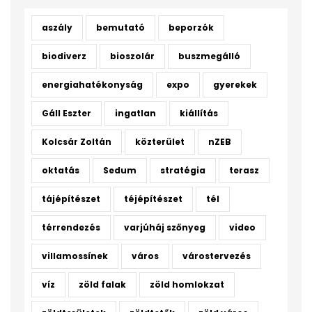
aszály
bemutató
beporzók
biodiverz
bioszolár
buszmegálló
energiahatékonyság
expo
gyerekek
Gáll Eszter
ingatlan
kiállítás
Kolcsár Zoltán
közterület
nZEB
oktatás
Sedum
stratégia
terasz
tájépítészet
téjépítészet
tél
térrendezés
varjúháj szőnyeg
video
villamossínek
város
várostervezés
víz
zöld falak
zöld homlokzat