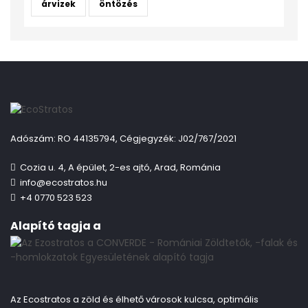
árvizek
öntözés
Adószám: RO 44135794, Cégjegyzék: J02/767/2021
Cozia u. 4, A épület, 2-es ajtó, Arad, Románia
info@ecostratos.hu
+4 0770 523 523
Alapító tagja a
Az Ecostratos a zöld és élhető városok kulcsa, optimális