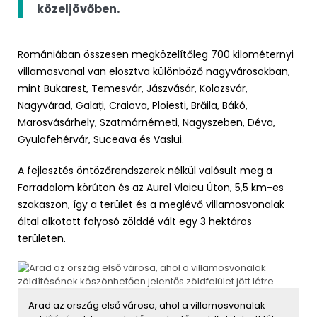
közeljövőben.
Romániában összesen megközelítőleg 700 kilométernyi
villamosvonal van elosztva különböző nagyvárosokban,
mint Bukarest, Temesvár, Jászvásár, Kolozsvár,
Nagyvárad, Galați, Craiova, Ploiesti, Brăila, Bákó,
Marosvásárhely, Szatmárnémeti, Nagyszeben, Déva,
Gyulafehérvár, Suceava és Vaslui.
A fejlesztés öntözőrendszerek nélkül valósult meg a
Forradalom körúton és az Aurel Vlaicu Úton, 5,5 km-es
szakaszon, így a terület és a meglévő villamosvonalak
által alkotott folyosó zölddé vált egy 3 hektáros
területen.
Arad az ország első városa, ahol a villamosvonalak