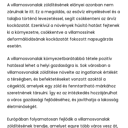
A villamosvonalak zöldítésének előnyei azonban nem
zárulnak le itt. Ez a megoldás, az esővíz elnyelésével és a
talajba történő levezetéssel, segít csökkenteni az árvíz
kockázatát. Ezenkívül a növények hűsítő hatást fejtenek
ki a környezetre, csökkentve a villamossínek
deformálódásának kockázatát fokozott napsugárzás
esetén.
A villamosvonalak környezetbarátabbá tétele pozitív
hatással lehet a helyi gazdaságra is. Sok városban a
villamosvonalak zöldítése növelte az ingatlanok értékét
a térségben, és befektetéseket vonzott azoktól a
cégektől, amelyek egy zöld és fenntartható márkához
szeretnének társulni. Így ez az intézkedés hozzájárulhat
a város gazdasági fejlődéséhez, és javíthatja a lakosság
életminőségét.
Európában folyamatosan fejlődik a villamosvonalak
zöldítésének trendje, amelyet egyre több város vesz át,