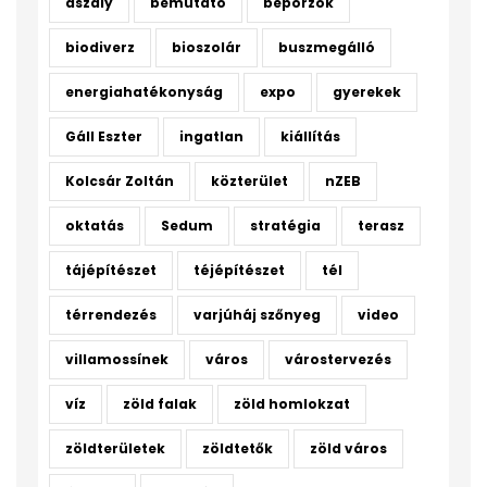
aszály
bemutató
beporzók
biodiverz
bioszolár
buszmegálló
energiahatékonyság
expo
gyerekek
Gáll Eszter
ingatlan
kiállítás
Kolcsár Zoltán
közterület
nZEB
oktatás
Sedum
stratégia
terasz
tájépítészet
téjépítészet
tél
térrendezés
varjúháj szőnyeg
video
villamossínek
város
várostervezés
víz
zöld falak
zöld homlokzat
zöldterületek
zöldtetők
zöld város