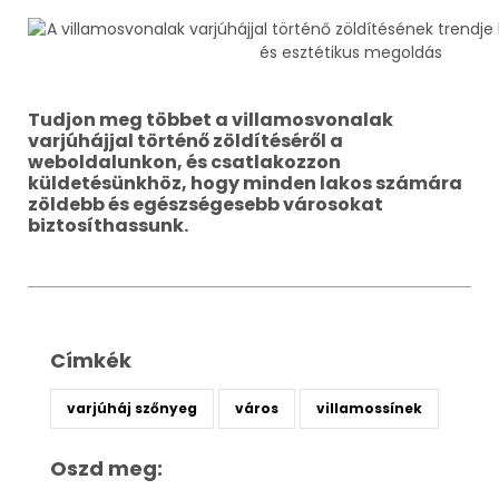
Tudjon meg többet a villamosvonalak
varjúhájjal történő zöldítéséről a
weboldalunkon, és csatlakozzon
küldetésünkhöz, hogy minden lakos számára
zöldebb és egészségesebb városokat
biztosíthassunk.
Címkék
varjúháj szőnyeg
város
villamossínek
Oszd meg: