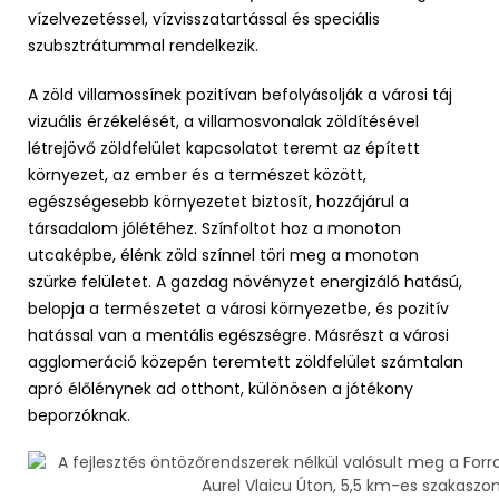
vízelvezetéssel, vízvisszatartással és speciális
szubsztrátummal rendelkezik.
A zöld villamossínek pozitívan befolyásolják a városi táj
vizuális érzékelését, a villamosvonalak zöldítésével
létrejövő zöldfelület kapcsolatot teremt az épített
környezet, az ember és a természet között,
egészségesebb környezetet biztosít, hozzájárul a
társadalom jólétéhez. Színfoltot hoz a monoton
utcaképbe, élénk zöld színnel töri meg a monoton
szürke felületet. A gazdag növényzet energizáló hatású,
belopja a természetet a városi környezetbe, és pozitív
hatással van a mentális egészségre. Másrészt a városi
agglomeráció közepén teremtett zöldfelület számtalan
apró élőlénynek ad otthont, különösen a jótékony
beporzóknak.