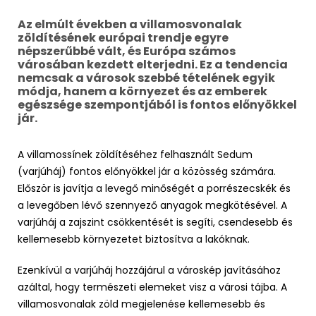
Az elmúlt években a villamosvonalak
zöldítésének európai trendje egyre
népszerűbbé vált, és Európa számos
városában kezdett elterjedni. Ez a tendencia
nemcsak a városok szebbé tételének egyik
módja, hanem a környezet és az emberek
egészsége szempontjából is fontos előnyökkel
jár.
A villamossínek zöldítéséhez felhasznált Sedum
(varjúháj) fontos előnyökkel jár a közösség számára.
Először is javítja a levegő minőségét a porrészecskék és
a levegőben lévő szennyező anyagok megkötésével. A
varjúháj a zajszint csökkentését is segíti, csendesebb és
kellemesebb környezetet biztosítva a lakóknak.
Ezenkívül a varjúháj hozzájárul a városkép javításához
azáltal, hogy természeti elemeket visz a városi tájba. A
villamosvonalak zöld megjelenése kellemesebb és