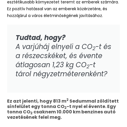
esztétikusabb környezetet teremt az emberek számára.
Ez pozitív hatással van az emberek közérzetére, és
hozzájárul a város életminőségének javításához.
Tudtad, hogy?
A varjúháj elnyeli a CO
-t és
2
a részecskéket, és évente
átlagosan 1,23 kg CO
-t
2
tárol négyzetméterenként?
2
Ez azt jelenti, hogy 813 m
Sedummal zöldített
sínfelület egy tonna CO
-t nyel el évente. Egy
2
tonna CO
csaknem 10.000 km benzines autó
2
vezetésének felel meg.