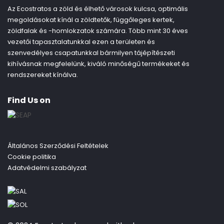
Az Ecostratos a zöld és élhető városok kulcsa, optimális
megoldásokat kínál a zöldtetők, függőleges kertek,
zöldfalak és -homlokzatok számára. Több mint 30 éves
vezetői tapasztalatunkkal ezen a területen és
szenvedélyes csapatunkkal bármilyen tájépítészeti
kihívásnak megfelelünk, kiváló minőségű termékeket és
rendszereket kínálva.
Find Us on
Általános Szerződési Feltételek
Cookie politika
Adatvédelmi szabályzat