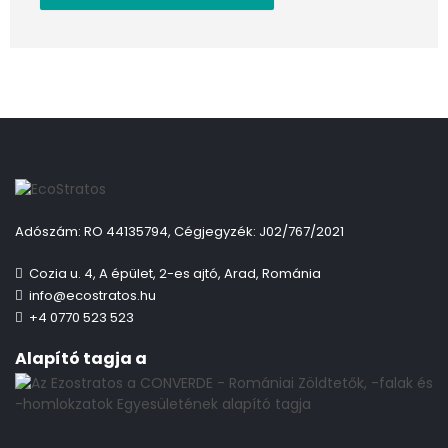
Adószám: RO 44135794, Cégjegyzék: J02/767/2021
Cozia u. 4, A épület, 2-es ajtó, Arad, Románia
info@ecostratos.hu
+4 0770 523 523
Alapító tagja a