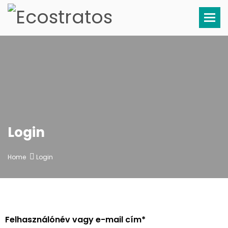
Tog
Login
Home
Login
Felhasználónév vagy e-mail cím
*