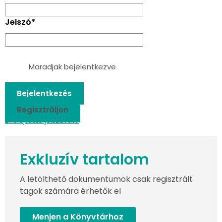
Jelszó
*
Maradjak bejelentkezve
Regisztráljon
Elfelejtette jelszavát?
Exkluzív tartalom
A letölthető dokumentumok csak regisztrált
tagok számára érhetők el
Menjen a Könyvtárhoz